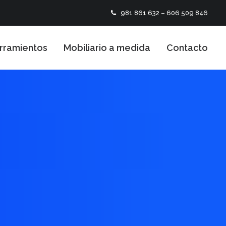
981 861 632 – 606 509 846
rramientos
Mobiliario a medida
Contacto